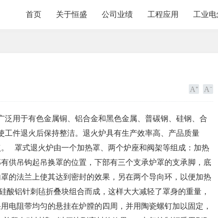
首页
关于恒盛
公司业绩
工程应用
工业电
广泛用于有色金属铜、铝合金和黑色金属、普碳钢、硅钢、合
.使工件退火后保持整洁。退火炉具有生产效率高、产品质量
点。 罩式退火炉由一个加热罩、两个炉座和阀架等组成：加热
部有供吊钩起吊换罩的位置，下部有三个支承炉罩的支承脚，底
内罩的法兰上使其达到密封的效果，另在两个导向环，以便加热
维硅酸铝针刺毡折叠块组合而成，这样大大减轻了罩身的重量，
采用电阻带均匀的悬挂在炉膛的四周，并用陶瓷螺钉加以固定，