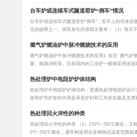
台车炉或连续车式隧道窑炉“倒车”情况
台车炉或连续车式隧道窑炉“倒车”：窑车上的坯体在
见的故障之一。倒车发生的原因主要有：（1）装车
高，预热带窑头温度过高，或者预热带上下温差过大，
燃气炉燃油炉中脉冲燃烧技术的应用
燃气炉燃油炉中脉冲燃烧技术的应用1 前言 燃气
量、能源消耗等。目前国内的工业炉一般都采用连续
的温度、燃烧气氛达到工艺要求。由于这种连续燃烧控制
热处理炉中电阻炉炉体结构
热处理炉中电阻炉炉体结构：普通热处理电阻炉设计
架和炉壳炉架的作用是承受炉衬和工件的负载及支撑
外包钢板，设计合理的炉架和炉壳应具有足够强度，有
热处理回火淬性的种类
热处理回火淬性的种类 （1）270℃~350℃脆化：
0℃~550℃脆化：通常构造用合金钢再此温度范围易產