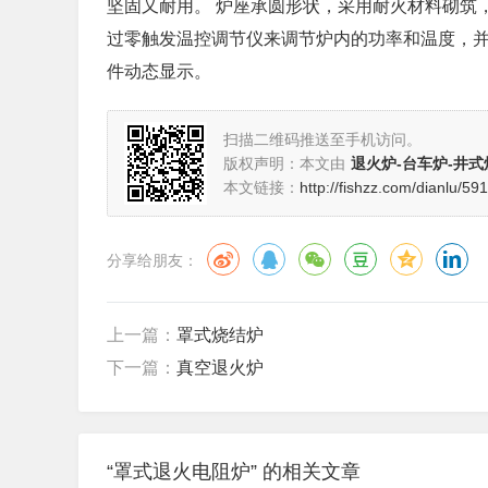
坚固又耐用。 炉座承圆形状，采用耐火材料砌筑
过零触发温控调节仪来调节炉内的功率和温度，
件动态显示。
扫描二维码推送至手机访问。
版权声明：本文由
退火炉-台车炉-井式
本文链接：
http://fishzz.com/dianlu/59
分享给朋友：
上一篇：
罩式烧结炉
下一篇：
真空退火炉
“罩式退火电阻炉” 的相关文章