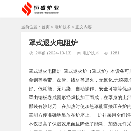
当前位置：
首页
>
电炉技术
> 正文内容
罩式退火电阻炉
2年前
(2024-10-13)
电炉技术
1281
罩式退火电阻炉 罩式退火炉（罩式炉）本设备可
金钢等卷带、盘管、线材等退火，无氮化,无脱碳
好、低耗能、无污染、自动操作、安全可靠等优
罩由钢板卷成园形经焊接加工而成，在罩身的上
部装有沙封刀，在加热时使加热罩能直接压在炉
罩能方便准确地吊放在炉座上。 炉衬采用全纤
不仅提高了保温效果而且降低了能耗。加热元件