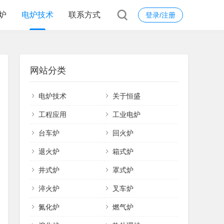
炉
电炉技术
联系方式
登录/注册
网站分类
电炉技术
关于恒盛
工程应用
工业电炉
台车炉
回火炉
退火炉
箱式炉
井式炉
罩式炉
淬火炉
叉车炉
氮化炉
燃气炉