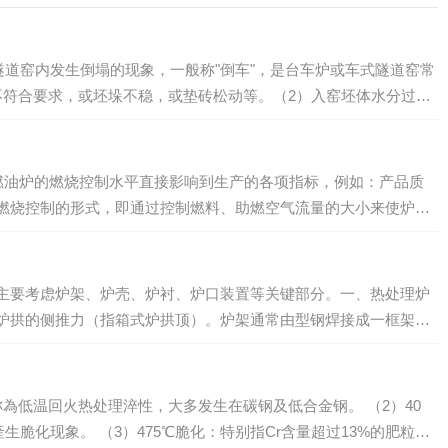
隧道窑内发生倒塌的现象，一般称"倒车"，是台车炉或车式隧道窑常
不符合要求，或坯垛不稳，或垫砖松动等。（2）入窑坯体水分过
造成炸坯，坯体炸碎...
炉燃油炉的燃烧控制水平直接影响到生产的各项指标，例如：产品质
燃烧控制的形式，即通过控制燃料、助燃空气流量的大小来使炉内
的方式...
主要考虑炉架、炉壳、炉衬、炉口装置等关键部分。一、热处理炉
炉拱的侧推力（指箱式炉拱顶）。炉架通常由型钢焊接成一框架，
些不良厂商往往偷工减料少用或薄板代替厚板赚利...
又称為低温回火热处理淬性，大多发生在碳钢及低合金钢。 （2）40
生脆化现象。 （3）475℃脆化：特别指Cr含量超过13%的肥粒铁