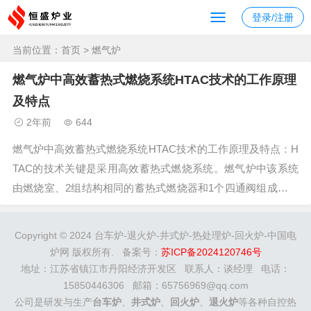
登录/注册
当前位置：
首页
> 燃气炉
燃气炉中高效蓄热式燃烧系统HTAC技术的工作原理
及特点
2年前
644
燃气炉中高效蓄热式燃烧系统HTAC技术的工作原理及特点：H
TAC的技术关键是采用高效蓄热式燃烧系统。燃气炉中该系统
由燃烧室、2组结构相同的蓄热式燃烧器和1个四通阀组成。燃
烧器可对称布置，亦可集中布置。2组燃烧器对称布置时的原
理，当烧嘴A工作时，加热工件后的高温废气经由烧嘴B排出，
Copyright © 2024 台车炉-退火炉-井式炉-热处理炉-回火炉-中国电
以辐射和对流方式迅速...
炉网 版权所有. 备案号：
苏ICP备2024120746号
地址：江苏省镇江市丹阳经济开发区 联系人：谈经理 电话：
15850446306 邮箱：65756969@qq.com
公司是研发与生产
台车炉
、
井式炉
、
回火炉
、
退火炉
等各种自控热