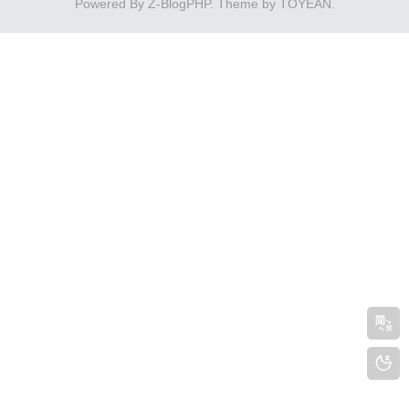
Powered By
Z-BlogPHP
. Theme by
TOYEAN
.