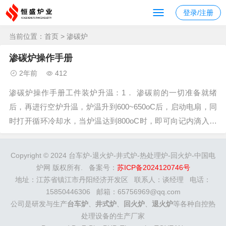
登录/注册
当前位置：
首页
> 渗碳炉
渗碳炉操作手册
2年前
412
渗碳炉操作手册工件装炉升温：1． 渗碳前的一切准备就绪
后，再进行空炉升温，炉温升到600~650oC后，启动电扇，同
时打开循环冷却水，当炉温达到800oC时，即可向记内滴入渗
碳剂或甲醇等裂解气体进行空炉渗碳，炉温达到渗碳温度后保
温1~2h，待炉气正常后，方可将工件入炉2． 将材质相同、渗
Copyright © 2024 台车炉-退火炉-井式炉-热处理炉-回火炉-中国电
碳层技术要求...
炉网 版权所有. 备案号：
苏ICP备2024120746号
地址：江苏省镇江市丹阳经济开发区 联系人：谈经理 电话：
15850446306 邮箱：65756969@qq.com
公司是研发与生产
台车炉
、
井式炉
、
回火炉
、
退火炉
等各种自控热
处理设备的生产厂家