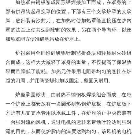
加热罩由钢板卷成园形经焊接加工而成，在罩身的上
部有供吊钩起吊换罩的位置，下部有三个支承炉罩的支承
脚，底部装有沙封刀，在加热时使加热罩能直接压在炉内
罩的法兰上使其达到密封的效果，另在两个导向环，以便
加热罩能方便准确地吊放在炉座上。
炉衬采用全纤维硅酸铝针刺毡折叠块和轻质耐火砖组
合而成，这样大大减轻了罩身的重量，不仅提高了保温效
果而且降低了能耗。加热元件采用电阻带均匀的悬挂在炉
膛的四周，并用陶瓷螺钉加以固定，坚固又耐用。
炉座承圆形状，由耐热不锈钢板焊接组合而成，在每
一个炉座上都安放有一块圆形耐热钢炉底板，在炉底板下
方焊有几支支承管用以承载工件，在炉座的正中央都装有
一台强对流的风机，通过电机的运转来带动叶轮达到强对
流的目的，从而使炉膛内的温度达到均匀，该风机的电机