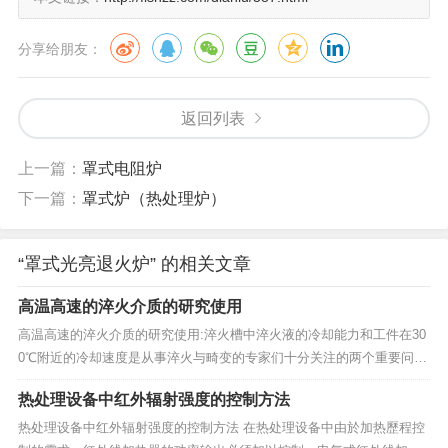
分享给朋友：
返回列表
上一篇：
罩式电阻炉
下一篇：
罩式炉（热处理炉）
“罩式光亮退火炉” 的相关文章
高温高速的淬火介质的研究使用
高温高速的淬火介质的研究使用:淬火槽中淬火液的冷却能力和工件在30
0℃附近的冷却速度是从事淬火与畸变的专家们十分关注的两个重要问
题。水有很好的冷却能力，但在300℃附近的冷却速度高达90℃/s（30℃
热处理设备中红外辐射强度的控制方法
水温），工件易变形开裂，同样条件下，油300℃附近的冷却速度可降到
10℃/s以下，但冷却能力又显得不...
热处理设备中红外辐射强度的控制方法 在热处理设备中由於加热歷程控