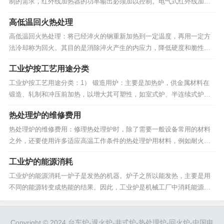
制的需求，红外线加热器的功率输出必须加以控制。电气式红外线加热
器辐射强度的控制方法，一般大致可分為下述几种： (1)辐射距离加减法
高低温回火热处理
辐射距离是指管状元件中心或板状元件的辐射涂层到烤盘底部或钢带上
表面之间的距离。辐射距离的大小直接影...
高低温回火热处理：将已经淬火的钢重新加热到一定温度，再用一定方
法冷却称为回火。其目的是消除淬火产生的内应力，降低硬度和脆性，
以取得预期的力学性能。回火分高温回火、中温回火和低温回火三类。
工业炉按工艺用途分类
回火多与淬火、正火配合使用。 ⑴调质处理： 淬火后高温回火的热处理
方法称为调质处理。高温回火是指在500...
工业炉按工艺用途分类：1） 锻造用炉：主要是加热炉，供金属材料在
锻造、轧制和冲压前加热，以增大其可塑性，如室式炉、半连续式炉和
转壁炉等。2） 热处理炉：以改变金属结晶组织为目的加热（淬火、退
热处理炉的维修费用
火和渗碳等）、如井式炉、盐浴炉和振底炉等。3） 铸造用炉：主要有
熔炼炉和烘干炉两类。熔...
热处理炉的维修费用：修理热处理炉时，除了需要一般设备常用的材料
之外，还要使用许多适应高温工作条件的热处理炉用材料，例如耐火材
料、隔热材料、电热材料以及耐热钢等。越是炉温高、机械化与自动化
工业炉的能源消耗
程度高的电炉，这些与“高温”有关的特殊材料就用得越多。由于电炉用材
料昂贵，炉子修理频繁，因此，在设备维修费用中热处...
工业炉的能源消耗一炉子是发热的机器。炉子之所以能发热，主要是用
不同的能源转变成热能的结果。因此，工业炉是机械工厂中消耗能源的
主要设备。工业炉大量消耗煤、油、煤气和电能，焦炭的耗量也相当
大。在一般机械工厂中，工业炉的能源消耗约占全厂总能耗的40%—6
0%，对热加工专业厂来说，可以达到80%以上。工业炉...
Copyright © 2024 台车炉-退火炉-井式炉-热处理炉-回火炉-中国电