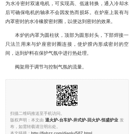
为水冷密封双速电机，可实现高、低速转换，通入冷却水
后可确保电机的轴承不会因发热而损坏。在炉座上装有与
内罩密封的水冷橡胶密封圈，以便达到密封的效果。
本炉的内罩为圆柱状，顶部为圆形封头，下部焊接一
只法兰用来与炉座密封圈连接，使炉膛内形成密封的空
间，达到炉料在保护气氛中进行热处理。
阀架用于调节与控制气氛的流量。
扫描二维码推送至手机访问。
版权声明：本文由
退火炉-台车炉-井式炉-回火炉-恒盛炉业
发
布，如需转载请注明出处。
本文链接：
http://fishzz.com/dianlu/587.html