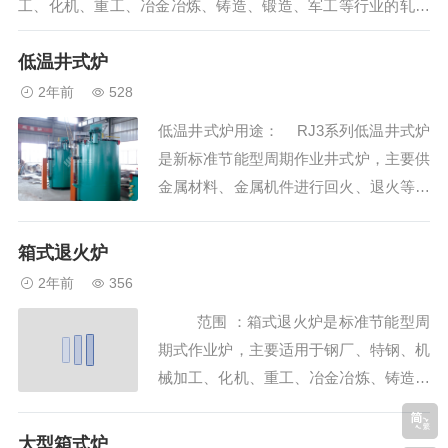
工、化机、重工、冶金冶炼、铸造、锻造、军工等行业的轧辊
热处理用。 ...
低温井式炉
2年前
528
低温井式炉用途： RJ3系列低温井式炉
是新标准节能型周期作业井式炉，主要供
金属材料、金属机件进行回火、退火等热
处理。以及钢材退火、铝合金、轻合金淬
火、固熔处理、时效处理。...
箱式退火炉
2年前
356
范围 ：箱式退火炉是标准节能型周
期式作业炉，主要适用于钢厂、特钢、机
械加工、化机、重工、冶金冶炼、铸造、
锻造、法兰环件、钢构件、拉丝、环保设
备、机械配套企业、装载机、柴油机、军
大型箱式炉