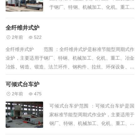
于钢厂、特钢、机械加工、化机、重工、
冶金冶炼、铸造、锻造、法兰环件、钢构
件、拉丝、环保设备、机械配套企业、装
全纤维井式炉
载机、柴油机、军工等行业的热处理车间
2年前
522
加热用。...
全纤维井式炉 范围 ：全纤维井式炉是标准节能型周期式作
业炉，主要适用于钢厂、特钢、机械加工、化机、重工、冶金
冶炼、铸造、锻造、法兰环件、钢构件、拉丝、环保设备、机
械配套企业、装载机、柴油机、军工等行业的热处理车间加热
可倾式台车炉
用。 ...
2年前
475
可倾式台车炉范围 ：可倾式台车炉是国
家标准节能型周期式作业炉，主要适用于
钢厂、特钢、机械加工、化机、重工、冶
金冶炼、铸造、锻造、法兰环件、钢构