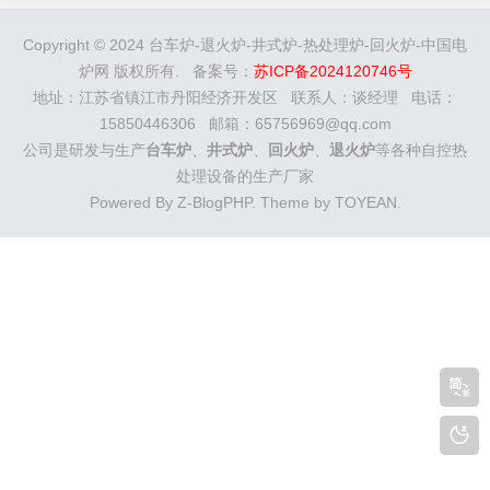
时，称为井式电阻炉。井式炉一般安置在车间地平面以下，也
有安置在地平面以上的，或地平面之上之下各一半的。井式炉
Copyright © 2024 台车炉-退火炉-井式炉-热处理炉-回火炉-中国电
的名称有：强迫对流井式炉，自然...
炉网 版权所有. 备案号：
苏ICP备2024120746号
地址：江苏省镇江市丹阳经济开发区 联系人：谈经理 电话：
15850446306 邮箱：65756969@qq.com
公司是研发与生产
台车炉
、
井式炉
、
回火炉
、
退火炉
等各种自控热
处理设备的生产厂家
Powered By
Z-BlogPHP
. Theme by
TOYEAN
.