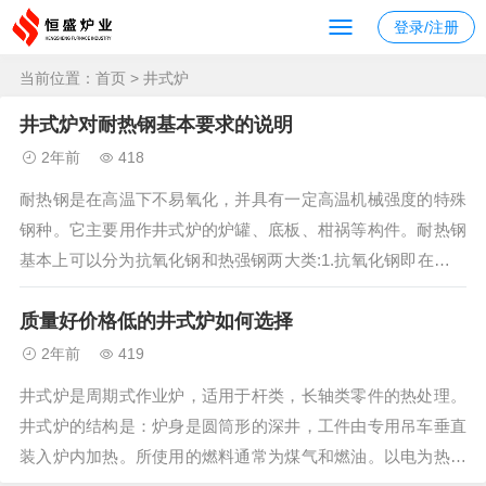
登录/注册
当前位置：
首页
> 井式炉
井式炉对耐热钢基本要求的说明
2年前
418
耐热钢是在高温下不易氧化，并具有一定高温机械强度的特殊
钢种。它主要用作井式炉的炉罐、底板、柑祸等构件。耐热钢
基本上可以分为抗氧化钢和热强钢两大类:1.抗氧化钢即在高温
下能抵抗炉气的侵蚀，组织稳定性好，且不易起皮的钢，也称
质量好价格低的井式炉如何选择
不起皮钢。2.极限和持久强度，能承受较大应力的钢。马氏体
钢和铁素体钢属于不起皮钢...
2年前
419
井式炉是周期式作业炉，适用于杆类，长轴类零件的热处理。
井式炉的结构是：炉身是圆筒形的深井，工件由专用吊车垂直
装入炉内加热。所使用的燃料通常为煤气和燃油。以电为热源