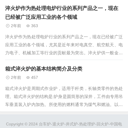
盖好。&n...
淬火炉作为热处理电炉行业的系列产品之一，现在
已经被广泛应用工业的各个领域
2年前
363
淬火炉作为热处理电炉行业的系列产品之一，现在已经被广泛
应用工业的各个领域，尤其是近年来对电真空、航空航天、电
力电子、机械加工等行业的贡献最为突出。淬火炉供一般金属
机件在空气中进行加热处理后入水或油进行淬火，以及铝合金
箱式淬火炉的基本结构简介及分类
压铸件、活塞、铝板等轻合金机件淬火、退火、回火、时效热
处理之用。外壳有钢板和型钢焊接...
2年前
457
箱式淬火炉是周期式作业炉，适用于杆类，长轴类零件的热处
理。箱式淬火炉的结构是:炉身是圆筒形的深井，工件由专用吊
车垂直装入炉内加热。所使用的燃料通常为煤气和燃油。以电
为热源时，称为井式电阻炉。箱式淬火炉一般安置在车间地平
面以下，也有安置在地平面以上的，或地平面之上之下各一半
Copyright © 2024 台车炉-退火炉-井式炉-热处理炉-回火炉-中国电