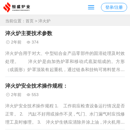
登录/注册
当前位置：
首页
> 淬火炉
淬火炉主要技术参数
2年前
374
淬火炉合用于对大、中型铝合金产品零部件的固溶处理及时效
处理。 淬火炉是由加热炉罩和移动式底架组成的。方形
（或圆形）炉罩顶装有起重机，通过链条和挂钩可将料筐吊至
炉膛。炉罩由型钢支起，底部有气动（或电动）操纵的炉门。
淬火炉安全技术操作规程：
位于炉罩下方的底架可沿轨道移动、定位，底架上面载有淬火
水槽和料筐。出产时，将底架上的料...
2年前
553
淬火炉安全技术操作规程 1. 工作前应检查设备运行情况是否
正常。 2. 汽缸不好用或操作不灵 , 气门、水门漏气时应找修
理工及时修理。 3. 淬火炉生锈应清除并涂上油 , 淬火机用完